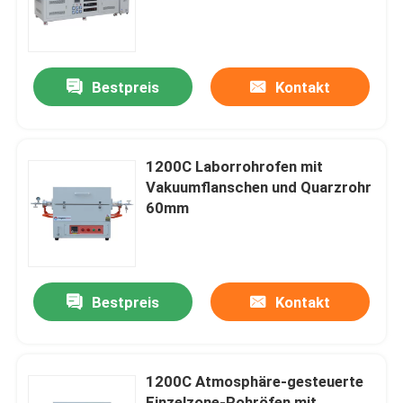
Molekularpumpen-Einheit
Über uns
Bestpreis
Kontakt
Werksbesichtigung
Qualitätskontrolle
1200C Laborrohrofen mit
Vakuumflanschen und Quarzrohr
60mm
Bitte um ein Angebot
Programtherm
Bestpreis
Kontakt
Hochtemperaturrohröfen
1200C Atmosphäre-gesteuerte
Hochtemperaturschleiföfen
Einzelzone-Rohröfen mit