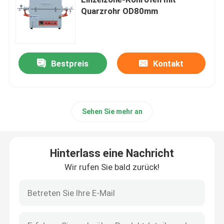
Quarzrohr OD80mm
Industrielle Kammeröfen
Regulierter Atmosphären-Ofen
Bestpreis
Kontakt
Blockwagenherdofen
Sehen Sie mehr an
Maschengurtofen
Hinterlass eine Nachricht
Hebeofen
Wir rufen Sie bald zurück!
Wärmebehandlungs-Ofen
Wasserstofföfen