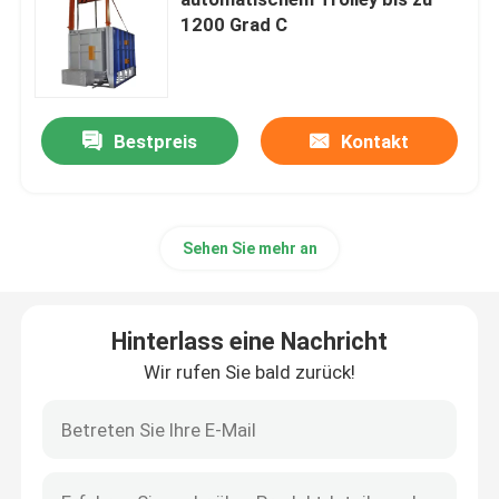
1200 Grad C
Industrielle Kammeröfen
Regulierter Atmosphären-Ofen
Bestpreis
Kontakt
Blockwagenherdofen
Sehen Sie mehr an
Maschengurtofen
Hinterlass eine Nachricht
Hebeofen
Wir rufen Sie bald zurück!
Wärmebehandlungs-Ofen
Wasserstofföfen