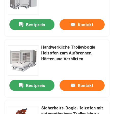
Über uns
Bestpreis
Kontakt
Werksbesichtigung
Qualitätskontrolle
Handwerkliche Trolleybogie
Heizofen zum Aufbrennen,
Härten und Verhärten
Bitte um ein Angebot
Programtherm
Bestpreis
Kontakt
Hochtemperaturrohröfen
Sicherheits-Bogie-Heizofen mit
Hochtemperaturschleiföfen
automatischem Trolley bis zu