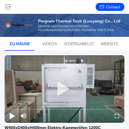
Contact
Program Thermal Tech (Luoyang) Co., Ltd
Qualität Hochtemperaturrohröfen,
Hochtemperaturschleiföfen Hersteller Von China
ZU HAUSE
VIDEOS
WIEDERGABELISTE
WEBSITE
W400xD400xH400mm Elektro-Kammeröfen 1200C