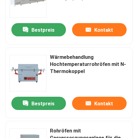
Über uns
Bestpreis
Kontakt
Werksbesichtigung
Qualitätskontrolle
Wärmebehandlung
Hochtemperaturrohröfen mit N-
Thermokoppel
Bitte um ein Angebot
Programtherm
Bestpreis
Kontakt
Hochtemperaturrohröfen
Rohröfen mit
Hochtemperaturschleiföfen
Gasversorgungsanlage für die